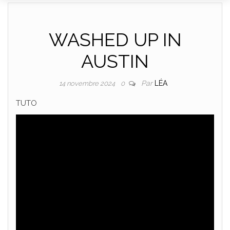
DANCE
WASHED UP IN
AUSTIN
Par
LÉA
14 novembre 2024
0
TUTO