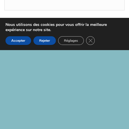
Nous utilisons des cookies pour vous offrir la meilleure
expérience sur notre site.
Fièrement propulsé par
WordPress
|
Thème :
Head
Blog
Fermer la bannière d
Accepter
Rejeter
Réglages