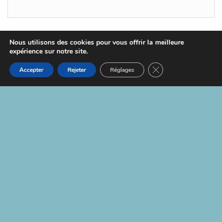
Nous utilisons des cookies pour vous offrir la meilleure
expérience sur notre site.
Fièrement propulsé par
WordPress
|
Thème :
Head
Blog
Fermer la bannière d
Accepter
Rejeter
Réglages