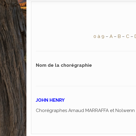
0 à 9
–
A
–
B
–
C
–
Nom de la chorégraphie
JOHN HENRY
Chorégraphes Arnaud MARRAFFA et Nolwenn 