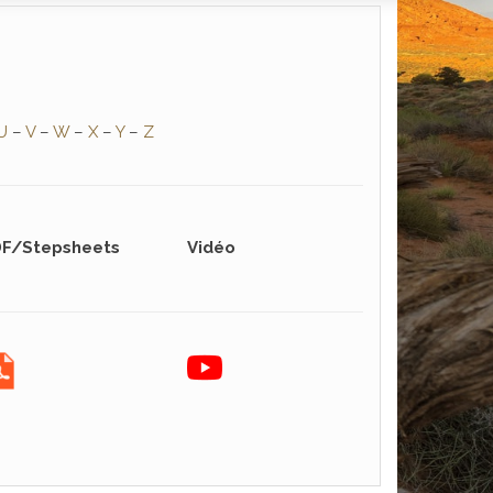
U
–
V
–
W
–
X
–
Y
–
Z
F/Stepsheets
Vidéo