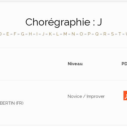
Chorégraphie : J
D
–
E
–
F
–
G
–
H
–
I
–
J
–
K
–
L
–
M
–
N
–
O
–
P
–
Q
–
R
–
S
–
T
–
Niveau
PD
Novice / Improver
BERTIN (FR)