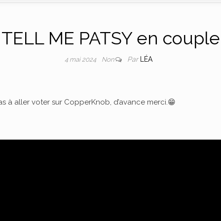
TELL ME PATSY en couple
Par
LÉA
4 mai 2024
Non
as à aller voter sur CopperKnob, d’avance merci.😁