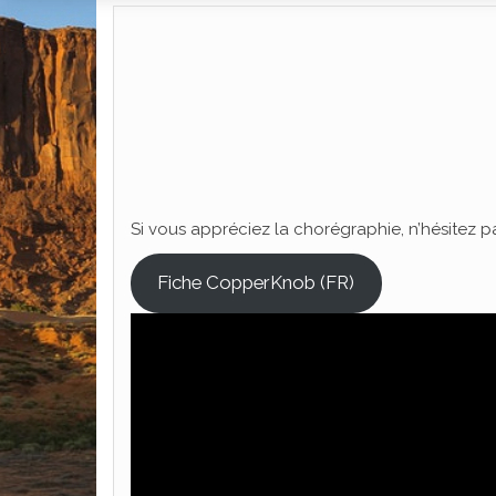
Si vous appréciez la chorégraphie, n’hésitez p
Fiche CopperKnob (FR)