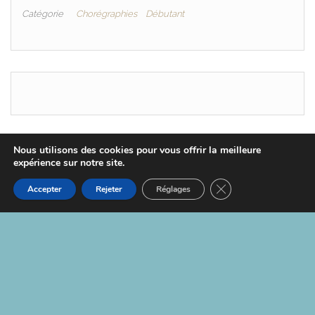
Catégorie
Chorégraphies
Débutant
Nous utilisons des cookies pour vous offrir la meilleure
expérience sur notre site.
Fièrement propulsé par
WordPress
|
Thème :
Head
Blog
Fermer la bannière d
Accepter
Rejeter
Réglages