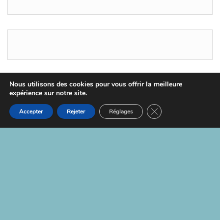
Nous utilisons des cookies pour vous offrir la meilleure
expérience sur notre site.
Fièrement propulsé par
WordPress
|
Thème :
Head
Blog
Fermer la bannière d
Accepter
Rejeter
Réglages