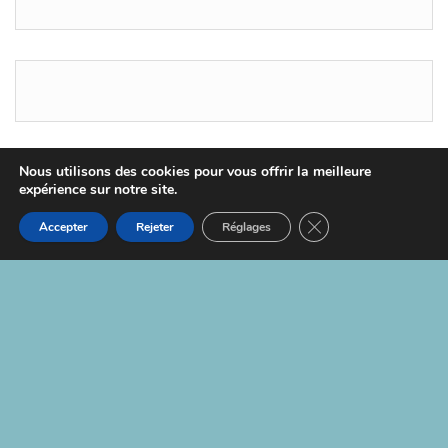
Nous utilisons des cookies pour vous offrir la meilleure
expérience sur notre site.
Fièrement propulsé par
WordPress
|
Thème :
Head
Blog
Fermer la bannière d
Accepter
Rejeter
Réglages