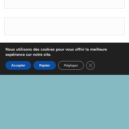
Nous utilisons des cookies pour vous offrir la meilleure
expérience sur notre site.
Fièrement propulsé par
WordPress
|
Thème :
Head
Blog
Fermer la bannière d
Accepter
Rejeter
Réglages