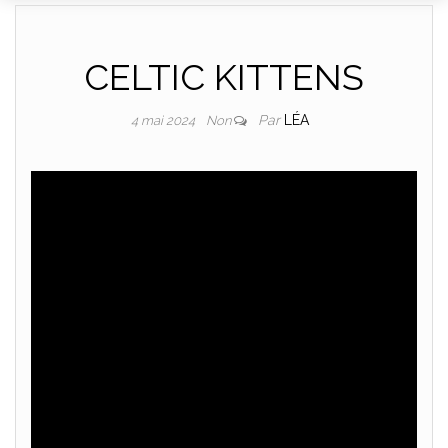
DANCE
CELTIC KITTENS
Par
LÉA
4 mai 2024
Non