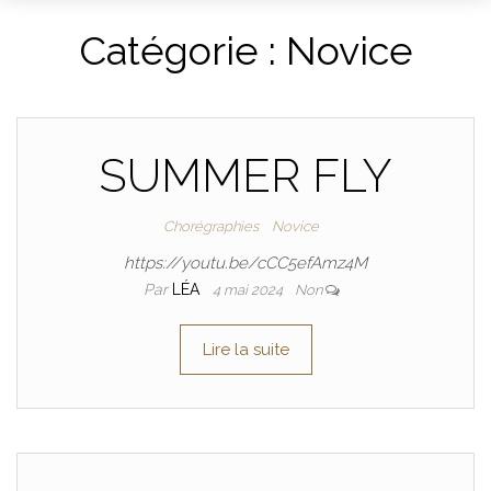
DANCE
Catégorie :
Novice
SUMMER FLY
Chorégraphies
Novice
https://youtu.be/cCC5efAmz4M
Par
LÉA
4 mai 2024
Non
Lire la suite