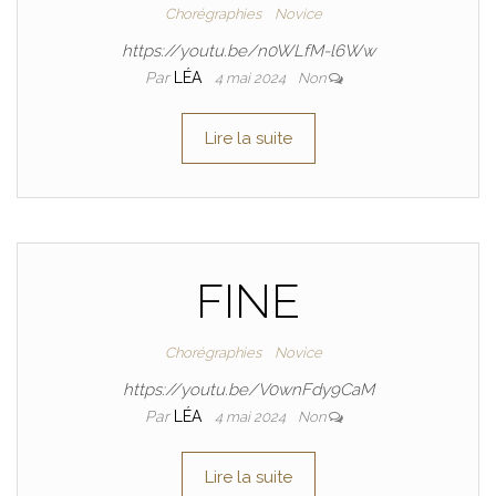
Chorégraphies
Novice
https://youtu.be/n0WLfM-l6Ww
Par
LÉA
4 mai 2024
Non
Lire la suite
FINE
Chorégraphies
Novice
https://youtu.be/V0wnFdy9CaM
Par
LÉA
4 mai 2024
Non
Lire la suite