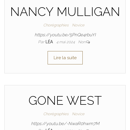
NANCY MULLIGAN
Chorégraphies
Novice
https://youtu.be/5PnQe4rbuYI
Par
LÉA
4 mai 2024
Non
Lire la suite
GONE WEST
Chorégraphies
Novice
https://youtu.be/-NwaR0hwm7M