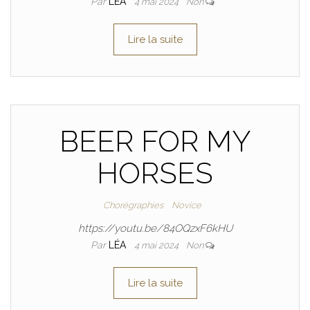
Par
LÉA
4 mai 2024
Non
Lire la suite
BEER FOR MY
HORSES
Chorégraphies
Novice
https://youtu.be/84OQzxF6kHU
Par
LÉA
4 mai 2024
Non
Lire la suite