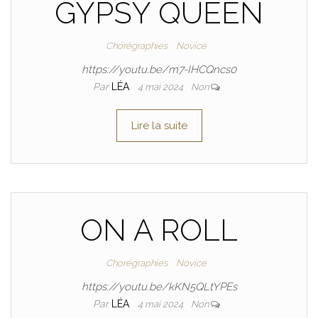
GYPSY QUEEN
Chorégraphies
Novice
https://youtu.be/m7-IHCQncs0
Par
LÉA
4 mai 2024
Non
Lire la suite
ON A ROLL
Chorégraphies
Novice
https://youtu.be/kKN5QLtYPEs
Par
LÉA
4 mai 2024
Non