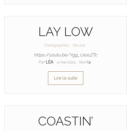
LAY LOW
Chorégraphies
Novice
https://youtu.be/Ygg_UsocZTc
Par
LÉA
4 mai 2024
Non
Lire la suite
COASTIN’