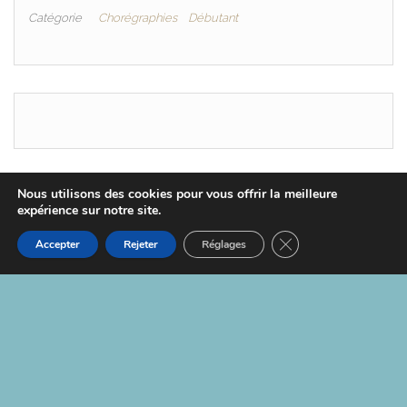
Catégorie
Chorégraphies
Débutant
Nous utilisons des cookies pour vous offrir la meilleure
expérience sur notre site.
Fièrement propulsé par
WordPress
|
Thème :
Head
Blog
Fermer la bannière d
Accepter
Rejeter
Réglages