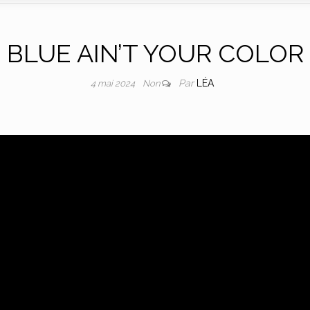
BLUE AIN’T YOUR COLOR
Par
LÉA
4 mai 2024
Non