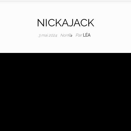
NICKAJACK
Par
LÉA
3 mai 2024
Non